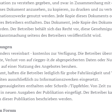
likation zu verstehen gegeben, und zwar in Zusammenhang mit 
eses Dokument anzusehen, zu kopieren, zu drucken und zu vert
ationszwecke genutzt werden. Jede Kopie dieses Dokuments od
des Betreibers enthalten. Das Dokument, jede Kopie des Dokume
rden. Der Betreiber behält sich das Recht vor, diese Genehmig
Bekanntmachung seitens des Betreibers veröffentlicht wird.
rungen
 anders vereinbart - kostenlos zur Verfügung. Die Betreiber übe
e, Verlust von auf riegger-it.de abgespeicherten Daten oder N
ie auf einer Nutzung des Angebotes beruhen.
mt, haften die Betreiber lediglich für grobe Fahrlässigkeit u
iten ausschließlich zu Informationszwecken eingesetzt.
genauigkeiten enthalten oder Schreib-/Tippfehler. Von Zeit zu
n neuen Ausgaben der Publikation eingefügt. Der Betreiber k
dieser Publikation beschrieben werden.
im Forum