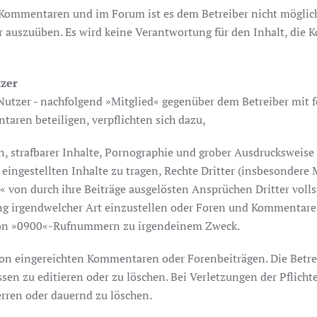
Kommentaren und im Forum ist es dem Betreiber nicht möglich, a
r auszuüben. Es wird keine Verantwortung für den Inhalt, die K
tzer
er Nutzer - nachfolgend »Mitglied« gegenüber dem Betreiber m
taren beteiligen, verpflichten sich dazu,
en, strafbarer Inhalte, Pornographie und grober Ausdrucksweise
 eingestellten Inhalte zu tragen, Rechte Dritter (insbesondere
e« von durch ihre Beiträge ausgelösten Ansprüchen Dritter volls
 irgendwelcher Art einzustellen oder Foren und Kommentare zu
g von »0900«-Rufnummern zu irgendeinem Zweck.
von eingereichten Kommentaren oder Forenbeiträgen. Die Betreib
zu editieren oder zu löschen. Bei Verletzungen der Pflichten 
perren oder dauernd zu löschen.