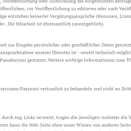
, Veröffentlichung oder Archivierung der eingereichten Beiträge.
fentlichen, vor Veröffentlichung zu editieren oder nach Verö
iträge entstehen keinerlei Vergütungsansprüche (Honorare, L
e«. Die Mitarbeit ist ehrenamtlich (unentgeltlich).
it zur Eingabe persönlicher oder geschäftlicher Daten genutzt 
e Inanspruchnahme unseres Dienstes ist - soweit technisch mög
 Pseudonyms gestattet. Weitere wichtige Informationen zum T
tzername/Passwort vertraulich zu behandeln und nicht an Dritt
t durch sog. Links verweist, tragen die jeweiligen Anbieter die 
iteren kann die Web-Seite ohne unser Wissen von anderen Seiten