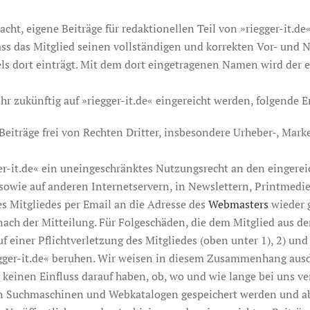
ht, eigene Beiträge für redaktionellen Teil von »riegger-it.de«
ass das Mitglied seinen vollständigen und korrekten Vor- und N
s dort einträgt. Mit dem dort eingetragenen Namen wird der ein
 ihr zukünftig auf »riegger-it.de« eingereicht werden, folgende 
 Beiträge frei von Rechten Dritter, insbesondere Urheber-, Marke
er-it.de« ein uneingeschränktes Nutzungsrecht an den eingereic
« sowie auf anderen Internetservern, in Newslettern, Printmed
es Mitgliedes per Email an die Adresse des
Webmasters
wieder g
ach der Mitteilung. Für Folgeschäden, die dem Mitglied aus de
auf einer Pflichtverletzung des Mitgliedes (oben unter 1), 2) un
gger-it.de« beruhen. Wir weisen in diesem Zusammenhang ausdrü
keinen Einfluss darauf haben, ob, wo und wie lange bei uns ve
on Suchmaschinen und Webkatalogen gespeichert werden und ab