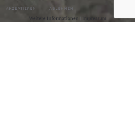
AKZEPTIEREN
ABLEHNEN
Weitere Informationen
|
Impressum
Getreu unserem Leitspruch
"Just Riegger it! - weil es
auch einfach geht."
, bieten wir Ihnen umfassende IT-
Dienstleistungen an. Sie können sich weiterhin Ihrem
Tagesgeschäft widmen, während Riegger IT sich um Ihre
Probleme und Bedürfnisse kümmert.
Dank unserer transparenten Kostengestaltung, können Sie
sich entspannt "zurücklehnen" und auf das
Projektergebnis freuen.
UNSERE DIENSTLEISTUNGEN